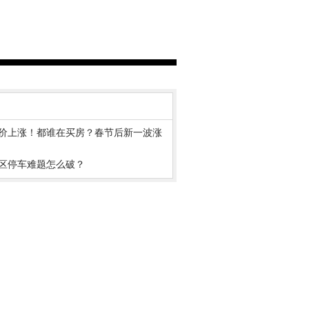
房价上涨！都谁在买房？春节后新一波涨
区停车难题怎么破？