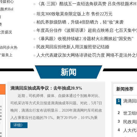
传媒初心
《真·三国》酣战五一袁绍选角获高赞 吕良伟驻颜术H
颜术Hol
坦克300致敬莫奈限定版上市 售价22万元
相
柏氏养肤级防晒，升级4倍防晒力，轻“妆”来袭
费
年度高分佳作《波斯语课》超前点映将启 七百天集中
欣赏盛况
《暴风眼》收视持续破2 冷题材火出圈掀起“国安热”
民政局回应拒绝新人用汉服照登记结婚
动同步火热
“最美上
人大代表建议加大网络诽谤处罚力度 网络不是法外之
新闻
滴滴回应抽成高争议：去年抽成20.9%
新闻推荐
近期，司机师傅、媒体、自媒体通过个别账单对比、
1
滴滴回
司机采访等方式关注报道滴滴抽成等问题。对此，5月7日
晚间，滴滴出行发布说明显示，2020年滴滴网约车司机收
2
世卫组
入占乘客应付总额的79 1%。剩下20 9%中，10 9%为乘
3
民政局
详细》
4
人大代