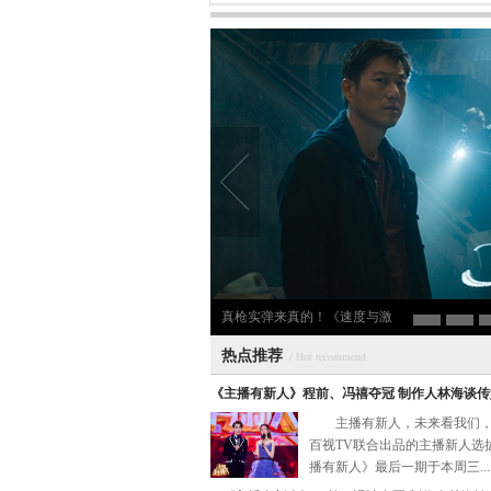
带
真枪实弹来真的！《速度与激
热点推荐
/ Hot recommend
《主播有新人》程前、冯禧夺冠 制作人林海谈
主播有新人，未来看我们，
百视TV联合出品的主播新人选
播有新人》最后一期于本周三...