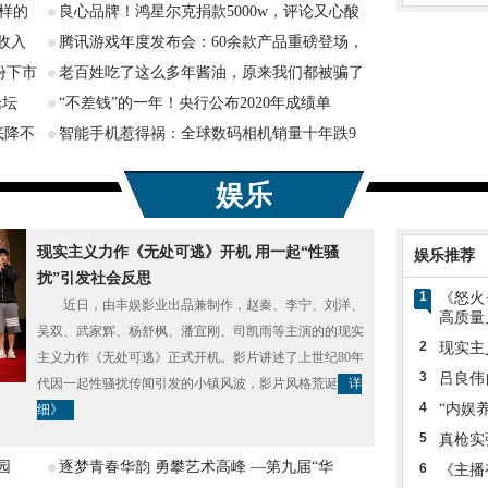
样的
良心品牌！鸿星尔克捐款5000w，评论又心酸
收入
腾讯游戏年度发布会：60余款产品重磅登场，
份下市
老百姓吃了这么多年酱油，原来我们都被骗了
论坛
“不差钱”的一年！央行公布2020年成绩单
底降不
智能手机惹得祸：全球数码相机销量十年跌9
娱乐
现实主义力作《无处可逃》开机 用一起“性骚
娱乐推荐
扰”引发社会反思
1
《怒火
近日，由丰娱影业出品兼制作，赵秦、李宁、刘洋、
高质量
吴双、武家辉、杨舒枫、潘宜刚、司凯雨等主演的的现实
2
现实主
主义力作《无处可逃》正式开机。影片讲述了上世纪80年
3
吕良伟
代因一起性骚扰传闻引发的小镇风波，影片风格荒诞
详
4
“内娱
细》
5
真枪实
园
逐梦青春华韵 勇攀艺术高峰 —第九届“华
6
《主播