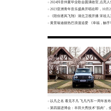
2024抖音仲夏毕业歌会圆满收官,点亮人
2023亚洲青年音乐盛典开唱在即，10月2
《陪你逐风飞翔》湖北卫视开播 宋祖儿
黄景瑜迪丽热巴浪漫追爱 《幸福，触手
以凡之名 看见不凡 飞凡汽车一周年发
第四届进博会：丰田大秀技术“肌肉”，