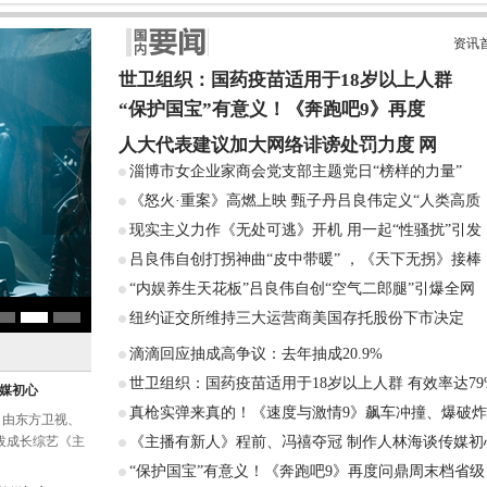
资讯
世卫组织：国药疫苗适用于18岁以上人群
“保护国宝”有意义！《奔跑吧9》再度
人大代表建议加大网络诽谤处罚力度 网
淄博市女企业家商会党支部主题党日“榜样的力量”
《怒火·重案》高燃上映 甄子丹吕良伟定义“人类高质
现实主义力作《无处可逃》开机 用一起“性骚扰”引发
吕良伟自创打拐神曲“皮中带暖” ，《天下无拐》接棒
“内娱养生天花板”吕良伟自创“空气二郎腿”引爆全网
《暴风眼》收视持续破2
纽约证交所维持三大运营商美国存托股份下市决定
滴滴回应抽成高争议：去年抽成20.9%
世卫组织：国药疫苗适用于18岁以上人群 有效率达79
传媒初心
真枪实弹来真的！《速度与激情9》飙车冲撞、爆破
由东方卫视、
拔成长综艺《主
《主播有新人》程前、冯禧夺冠 制作人林海谈传媒初
“保护国宝”有意义！《奔跑吧9》再度问鼎周末档省级