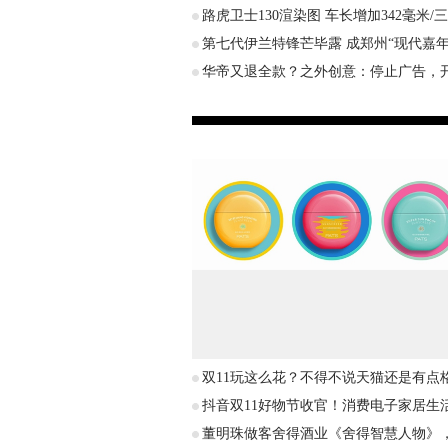
路虎卫士130渲染图 车长增加342毫米/
第七代伊兰特锋芒毕露 成郑州“现代嘉
华帝又退全款？之外创意：停止广告，
双11玩这么花？不得不说天猫还是有点
抖音双11好物节收官！消费电子家居生
董明珠做客舍得酒业《舍得智慧人物》