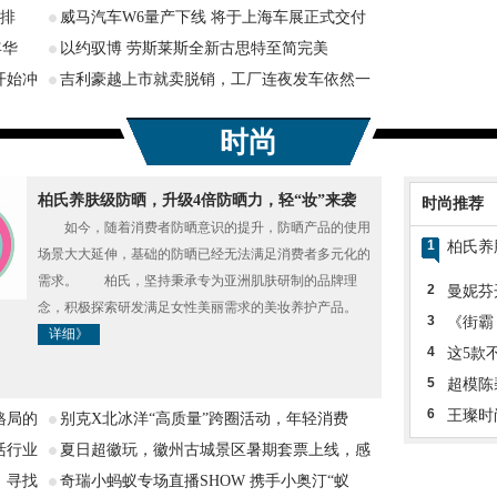
三排
威马汽车W6量产下线 将于上海车展正式交付
年华
以约驭博 劳斯莱斯全新古思特至简完美
开始冲
吉利豪越上市就卖脱销，工厂连夜发车依然一
时尚
柏氏养肤级防晒，升级4倍防晒力，轻“妆”来袭
时尚推荐
如今，随着消费者防晒意识的提升，防晒产品的使用
1
柏氏养
场景大大延伸，基础的防晒已经无法满足消费者多元化的
需求。 柏氏，坚持秉承专为亚洲肌肤研制的品牌理
2
曼妮芬
念，积极探索研发满足女性美丽需求的美妆养护产品。
3
《街霸
详细》
4
这5款
5
超模陈
6
王璨时
格局的
别克X北冰洋“高质量”跨圈活动，年轻消费
活行业
夏日超徽玩，徽州古城景区暑期套票上线，感
，寻找
奇瑞小蚂蚁专场直播SHOW 携手小奥汀“蚁