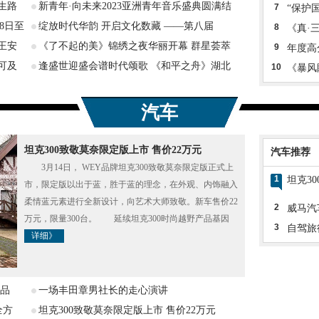
生路
新青年·向未来2023亚洲青年音乐盛典圆满结
7
“保护
8日至
绽放时代华韵 开启文化数藏 ——第八届
8
《真·
王安
《了不起的美》锦绣之夜华丽开幕 群星荟萃
9
年度高
可及
逢盛世迎盛会谱时代颂歌 《和平之舟》湖北
10
《暴风
汽车
坦克300致敬莫奈限定版上市 售价22万元
汽车推荐
3月14日， WEY品牌坦克300致敬莫奈限定版正式上
1
坦克3
市，限定版以出于蓝，胜于蓝的理念，在外观、内饰融入
柔情蓝元素进行全新设计，向艺术大师致敬。新车售价22
2
威马汽
万元，限量300台。 延续坦克300时尚越野产品基因
3
自驾旅
详细》
布品
一场丰田章男社长的走心演讲
全方
坦克300致敬莫奈限定版上市 售价22万元