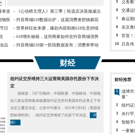
5
义务教
6
交通运
爆单攻
《心动榜主理人》第三季｜给选店决策做减法
7
春运期
宠物医
抖音商城618数据出炉，这届消费者把钱都花
8
东京奥
解节日
世界杯狂欢来袭，爆款内容助推618生意持续
9
官宣！
生
618增长秘籍，这些商家如何在抖音商城强势
10
吕良伟
行业品
抖音商城618第一阶段数据发布：消费券带动
财经
纽约证交所维持三大运营商美国存托股份下市决
财经推荐
定
1
淄博市
据报道，5月7日晚间，中国联通、中国移动、中国电
量”
信三家运营商集体披露纽约证交所对美国存托证券之下市
2
纽约证
决定之覆议决定。公告中均显示，2021年5月6日（美国东
3
央行罕
部标准时间），纽约证交所维持了此前下市决定。
详
4
智能手
细》
5
一家被