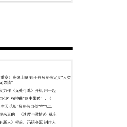
·重案》高燃上映 甄子丹吕良伟定义“人类
兄弟情”
义力作《无处可逃》开机 用一起
自创打拐神曲“皮中带暖” ，《
养生天花板”吕良伟自创“空气二
弹来真的！《速度与激情9》飙车
有新人》程前、冯禧夺冠 制作人