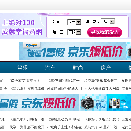
娱乐
汽车
时尚
房产
前、
“保护国宝”有意义！
《真·三国》酣战五一
坦克300致敬莫奈限定
柏氏
斯语
《暴风眼》收视持续破
民政局回应拒绝新人用
人大代表建议加大网络
义务
欢乐
《暴风眼》开播首日引
《潜艇总动员8》曝定
《你好，李焕英》发《
交通
全画
代孕，为什么不能被开
70城房价上涨！都谁在
威马汽车W6量产下线
湖南