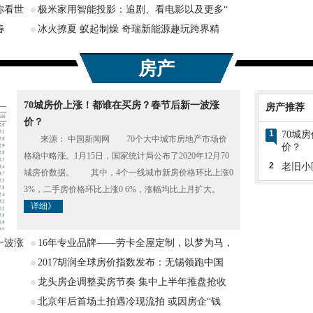
你看世
极米家用智能投影：追剧、看电影以及更多“
春
冰火撩夏 蚁起制燥 奇瑞新能源趣玩跨界精
房产
70城房价上涨！都谁在买房？春节后新一波涨
房产推荐
价？
1
70城
来源： 中国新闻网 70个大中城市房地产市场价
价？
格稳中略涨。1月15日，国家统计局公布了2020年12月70
2
老旧小
城房价数据。 其中，4个一线城市新房价格环比上涨0
3%，二手房价格环比上涨0 6%，涨幅均比上月扩大。
详细》
一波涨
16年专业品牌——劳卡全屋定制，以梦为马，
2017胡润全球房价指数发布：无锡领跑中国
龙头房企调整卖房节奏 集中上半年推盘抢收
北京年后首场土拍遇冷现流拍 或因房企“钱