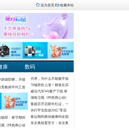
设为首页
收藏本站
健康
数码
代孕，为什么不能被开放
养肤级防晒，升级
70城房价上涨！都谁在买
教育教师平均工资
威马汽车W6量产下线 将
湖南卫视《怦然再心动》
曼妮芬开启新年红运，一
央行罕见投放20亿"零花
春运期间推动健康码全国
运输部：春节期间
东京奥组委官方：东京奥
卫视《怦然再心动