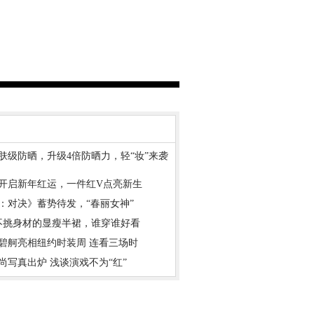
肤级防晒，升级4倍防晒力，轻“妆”来袭
开启新年红运，一件红V点亮新生
：对决》蓄势待发，“春丽女神”
不挑身材的显瘦半裙，谁穿谁好看
碧舸亮相纽约时装周 连看三场时
尚写真出炉 浅谈演戏不为“红”