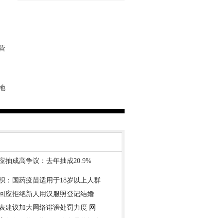
营
地
应抽成高争议：去年抽成20.9%
织：国药疫苗适用于18岁以上人群
回应拒绝新人用汉服照登记结婚
表建议加大网络诽谤处罚力度 网