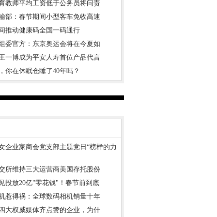
育教师平均工资低于公务员将问责
输部：春节期间小型客车免收高速
间推动健康码全国一码通行
组委官方：东京奥运会将在今夏如
王一博成为平安人寿首位产品代言
，你在休眠仓睡了40年吗？
女企业家商会党支部主题党日“榜样的力
交所维持三大运营商美国存托股份
见投放20亿"零花钱"！春节前到底
机惹得祸：全球数码相机销量十年
四大权威媒体齐点赞的企业，为什