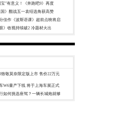
国宝”有意义！《奔跑吧9》再度
三国》酣战五一袁绍选角获高赞
分佳作《波斯语课》超前点映将启
眼》收视持续破2 冷题材火出
00致敬莫奈限定版上市 售价22万元
车W6量产下线 将于上海车展正式
行如何挑选座驾？一辆长城炮就够