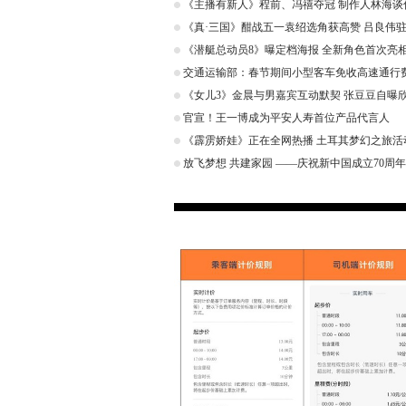
《主播有新人》程前、冯禧夺冠 制作人林海谈
《真·三国》酣战五一袁绍选角获高赞 吕良伟驻
《潜艇总动员8》曝定档海报 全新角色首次亮
交通运输部：春节期间小型客车免收高速通行
《女儿3》金晨与男嘉宾互动默契 张豆豆自曝
官宣！王一博成为平安人寿首位产品代言人
《霹雳娇娃》正在全网热播 土耳其梦幻之旅活
放飞梦想 共建家园 ——庆祝新中国成立70周年