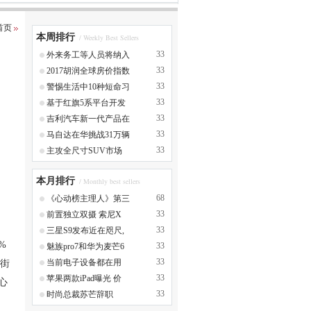
首页
本周排行
/ Weekly Best Sellers
33
外来务工等人员将纳入
33
2017胡润全球房价指数
33
警惕生活中10种短命习
33
基于红旗5系平台开发
33
吉利汽车新一代产品在
33
马自达在华挑战31万辆
33
主攻全尺寸SUV市场
本月排行
/ Monthly best sellers
68
《心动榜主理人》第三
33
前置独立双摄 索尼X
33
三星S9发布近在咫尺,
%
33
魅族pro7和华为麦芒6
33
当前电子设备都在用
炸街
33
苹果两款iPad曝光 价
心
33
时尚总裁苏芒辞职