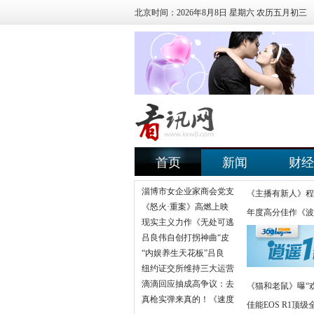
北京时间：2026年8月8日 星期六 农历五月初三
首页
新闻
财经
淄博市女企业家商会党支
《主播有新人》程
《怒火·重案》高燃上映
年度高分佳作《波
现实主义力作《无处可逃
吕良伟自创打拐神曲“皮
“内娱养生天花板”吕良
纽约证交所维持三大运营
滴滴回应抽成高争议：去
《猫和老鼠》曝“
真枪实弹来真的！《速度
佳能EOS R1顶级