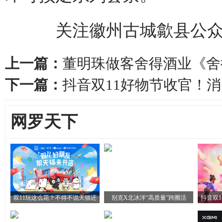
关注徽州古城歙县公众
上一篇：
董明珠做客舍得酒业《舍
下一篇：
抖音双11好物节收官！消
网罗天下
双11玩这么花？不得不说天猫还
别克X北冰洋“高质量”跨圈活
抖音双