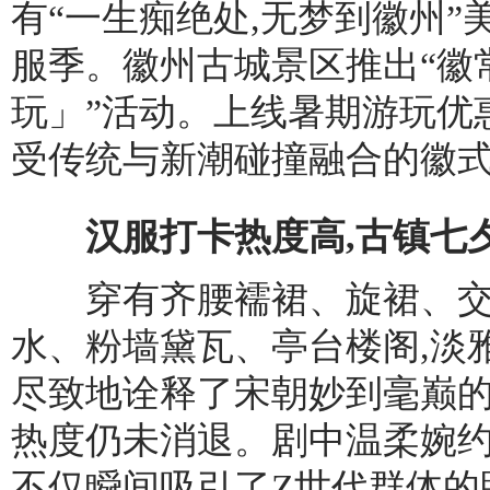
有“一生痴绝处,无梦到徽州
服季。徽州古城景区推出“徽
玩」”活动。上线暑期游玩优
受传统与新潮碰撞融合的徽
汉服打卡热度高,古镇七夕
穿有齐腰襦裙、旋裙、交领
水、粉墙黛瓦、亭台楼阁,淡
尽致地诠释了宋朝妙到毫巅的
热度仍未消退。剧中温柔婉约
不仅瞬间吸引了Z世代群体的