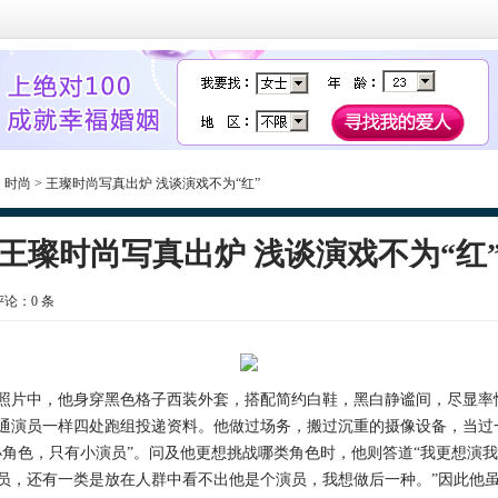
>
时尚
> 王璨时尚写真出炉 浅谈演戏不为“红”
王璨时尚写真出炉 浅谈演戏不为“红
 评论：
0
条
片中，他身穿黑色格子西装外套，搭配简约白鞋，黑白静谧间，尽显率
员一样四处跑组投递资料。他做过场务，搬过沉重的摄像设备，当过一
小角色，只有小演员”。问及他更想挑战哪类角色时，他则答道“我更想演
员，还有一类是放在人群中看不出他是个演员，我想做后一种。”因此他