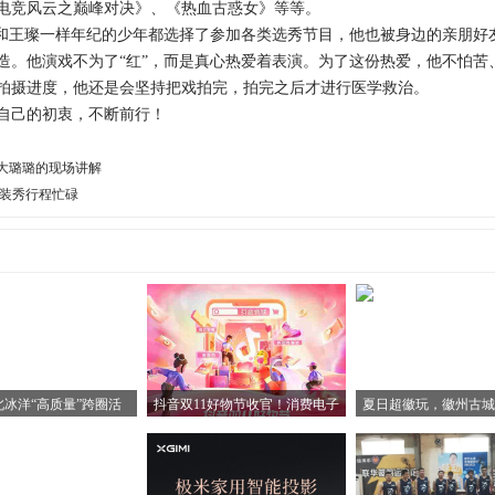
电竞风云之巅峰对决》、《热血古惑女》等等。
王璨一样年纪的少年都选择了参加各类选秀节目，他也被身边的亲朋好
造。他演戏不为了“红”，而是真心热爱着表演。为了这份热爱，他不怕苦
拍摄进度，他还是会坚持把戏拍完，拍完之后才进行医学救治。
己的初衷，不断前行！
大璐璐的现场讲解
时装秀行程忙碌
北冰洋“高质量”跨圈活
抖音双11好物节收官！消费电子
夏日超徽玩，徽州古城