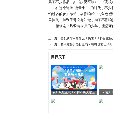
累了不少作品，如《妖灵医馆》、《高校
在这个追捧“流量小生”的时代，不少和
怕过多的参加综艺，会影响戏中的角色塑
里摔倒，摔到手臂没有知觉，为了不影响
相信这个热爱着表演的少年，能坚守自
上一篇：
唇乳的作用是什么？快来听听抖音主播
下一篇：
超模陈碧舸亮相纽约时装周 连看三场
网罗天下
双11玩这么花？不得不说天猫还
别克X