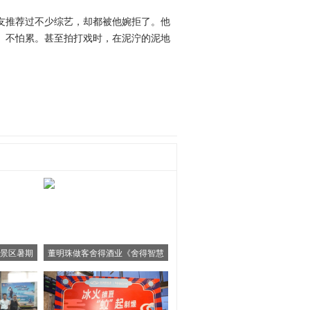
友推荐过不少综艺，却都被他婉拒了。他
、不怕累。甚至拍打戏时，在泥泞的泥地
景区暑期
董明珠做客舍得酒业《舍得智慧