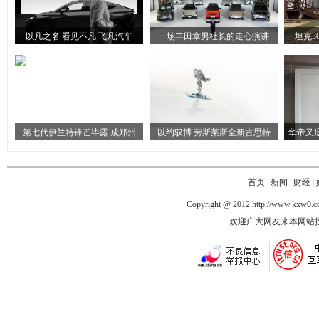
以凡之名 看见不凡 飞凡汽车
一场丰田章男社长的走心演讲
坦克3
第七代伊兰特锋芒毕露 成郑州
以约驭博 劳斯莱斯全新古思特
华帝又
首页
|
新闻
|
财经
|
Copyright @ 2012
http://www.kxw0.
欢迎广大网友来本网站