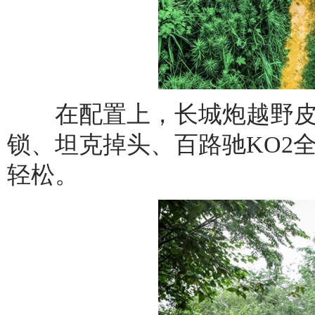
在配置上，长城炮越野皮卡
锁、坦克掉头、百路驰KO2
轻松。