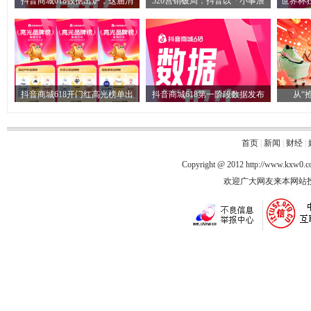
抖音商城618数据出炉，这届消
520营销破局：抖音以「小事浪
世界杯
抖音商城618开门红高光榜单出
抖音商城618第一阶段数据发布
从“
首页
|
新闻
|
财经
|
Copyright @ 2012
http://www.kxw0.
欢迎广大网友来本网站