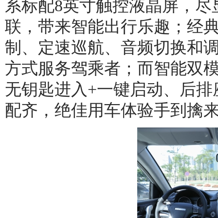
系标配8英寸触控液晶屏，尽显时
联，带来智能出行乐趣；经
制、定速巡航、音频切换和
方式服务驾乘者；而智能双
无钥匙进入+一键启动、后排
配齐，绝佳用车体验手到擒