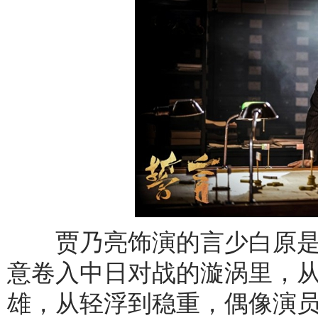
贾乃亮饰演的言少白原是
意卷入中日对战的漩涡里，
雄，从轻浮到稳重，偶像演