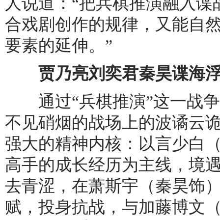
人说道：“把兵棋推演融入谍
合戏剧创作的规律，又能自
要素的延伸。”
贾乃亮刘奕君秦昊谍海浮沉
通过“兵棋推演”这一战争
不见硝烟的战场上的波谲云
强大的精神内核：以言少白
高手的成长经历为主线，境
去青涩，在萧斯宇（秦昊饰
赋，投身抗战，与加藤博文