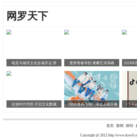
网罗天下
电竞与城市文化全城开运 胖
逐梦青春华韵 勇攀艺术高峰
2024
绽放时代华韵 开启文化数藏
《陪你逐风飞翔》湖北卫视开播
《了不
首页
|
新闻
|
财经
|
Copyright @ 2012
http://www.kxw0.