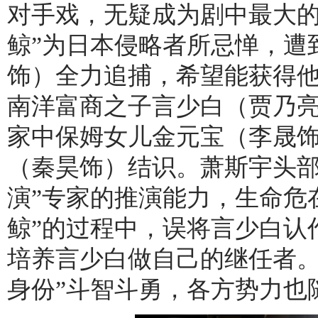
对手戏，无疑成为剧中最大的
鲸”为日本侵略者所忌惮，遭
饰）全力追捕，希望能获得
南洋富商之子言少白（贾乃
家中保姆女儿金元宝（李晟
（秦昊饰）结识。萧斯宇头部
演”专家的推演能力，生命危
鲸”的过程中，误将言少白认
培养言少白做自己的继任者。
身份”斗智斗勇，各方势力也