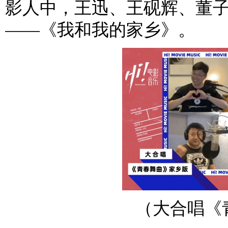
影人中，王迅、王砚辉、董
——《我和我的家乡》。
（大合唱《