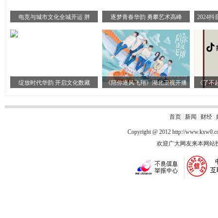
电竞与城市文化全城开运 胖
逐梦青春华韵 勇攀艺术高峰
2024
绽放时代华韵 开启文化数藏
《陪你逐风飞翔》湖北卫视开播
《了不
首页
|
新闻
|
财经
|
Copyright @ 2012
http://www.kxw0.
欢迎广大网友来本网站