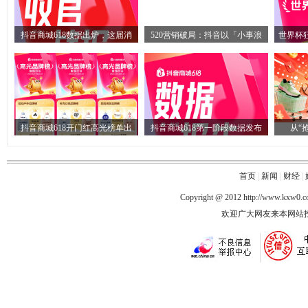
抖音商城618数据出炉，这届消
520营销破局：抖音以「小事浪
世界杯
抖音商城618开门红高光榜单出
抖音商城618第一阶段数据发布
从“
首页
|
新闻
|
财经
|
Copyright @ 2012
http://www.kxw0.
欢迎广大网友来本网站