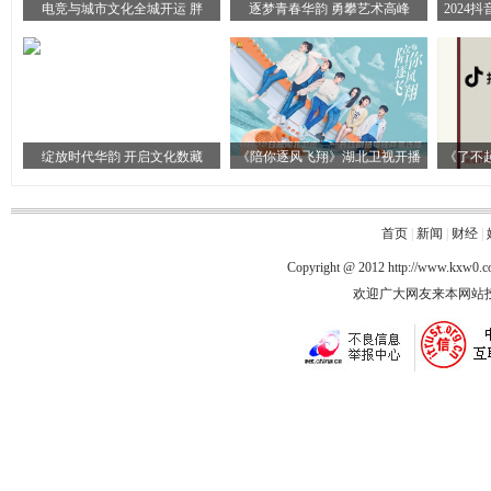
电竞与城市文化全城开运 胖
逐梦青春华韵 勇攀艺术高峰
2024
绽放时代华韵 开启文化数藏
《陪你逐风飞翔》湖北卫视开播
《了不
首页
|
新闻
|
财经
|
Copyright @ 2012
http://www.kxw0.
欢迎广大网友来本网站