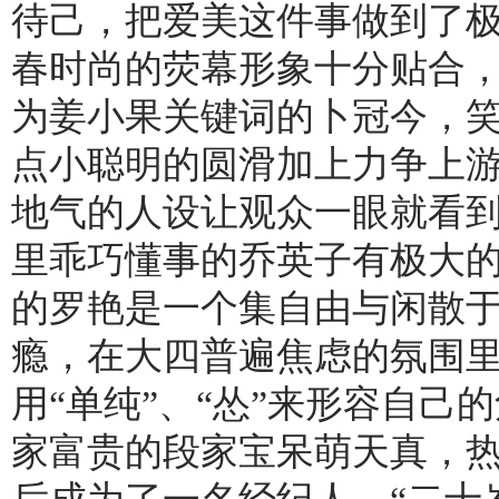
待己，把爱美这件事做到了
春时尚的荧幕形象十分贴合，
为姜小果关键词的卜冠今，
点小聪明的圆滑加上力争上
地气的人设让观众一眼就看
里乖巧懂事的乔英子有极大
的罗艳是一个集自由与闲散
瘾，在大四普遍焦虑的氛围
用“单纯”、“怂”来形容自己
家富贵的段家宝呆萌天真，