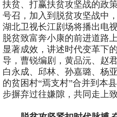
扶贫、打赢扶贫攻坚战的政
号召，加入到脱贫攻坚战中，
湖北卫视长江剧场将播出电
脱贫致富奔小康的前进道路
显著成效，讲述时代变革下
导，曹锐编剧，黄品沅、赵
白永成、邱林、孙嘉璐、杨
的贫困村“焉支村”合并到本
步摒弃过往嫌隙，共同走上
脱贫攻坚紧扣时代脉搏 奋