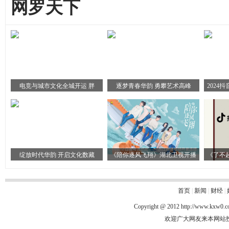
网罗天下
电竞与城市文化全城开运 胖
逐梦青春华韵 勇攀艺术高峰
2024
绽放时代华韵 开启文化数藏
《陪你逐风飞翔》湖北卫视开播
《了不
首页
|
新闻
|
财经
|
Copyright @ 2012
http://www.kxw0.
欢迎广大网友来本网站