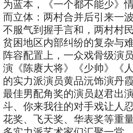
为蓝本，《一个都不能少》
而立体：两村合并后引来一
不服气到握手言和，两村村民
贫困地区内部纠纷的复杂与
阵容配置上，一众戏骨级演
演《陈赓大将》《少帅》《
的实力派演员黄品沅饰演丹
最佳男配角奖的演员赵君出
斗、你来我往的对手戏让人忍
花奖、飞天奖、华表奖等重
多实力派艺术家们汇聚一堂