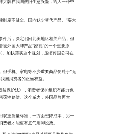
洋大牌在我国依旧生意兴隆，给人一种中
制度不健全、国内缺少替代产品、“耍大
事件后，决定召回北美地区相关产品，但
被外国大牌产品“鄙视”的一个重要原
95%。加快落实这个规划，压缩跨国公司在
但手机、家电等不少重要商品仍处于“无
护我国消费者的正当权益。
权益保护法》，消费者保护组织有能力也
惩罚性赔偿。这个威力，外国品牌再大
用双重质量标准，一方面想降成本，另一
消费者才能更有底气用脚投票。