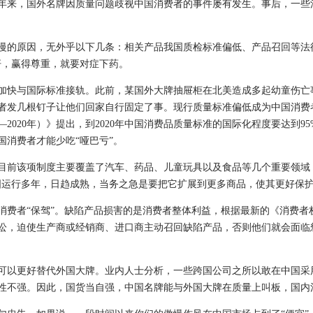
来，国外名牌因质量问题歧视中国消费者的事件屡有发生。事后，一些
的原因，无外乎以下几条：相关产品我国质检标准偏低、产品召回等法律
杆，赢得尊重，就要对症下药。
快与国际标准接轨。此前，某国外大牌抽屉柜在北美造成多起幼童伤亡
者发几根钉子让他们回家自行固定了事。现行质量标准偏低成为中国消费者
—2020年）》提出，到2020年中国消费品质量标准的国际化程度要达到
国消费者才能少吃“哑巴亏”。
前该项制度主要覆盖了汽车、药品、儿童玩具以及食品等几个重要领域，
国运行多年，日趋成熟，当务之急是要把它扩展到更多商品，使其更好保
者“保驾”。缺陷产品损害的是消费者整体利益，根据最新的《消费者
讼，迫使生产商或经销商、进口商主动召回缺陷产品，否则他们就会面临
以更好替代外国大牌。业内人士分析，一些跨国公司之所以敢在中国采
性不强。因此，国货当自强，中国名牌能与外国大牌在质量上叫板，国内