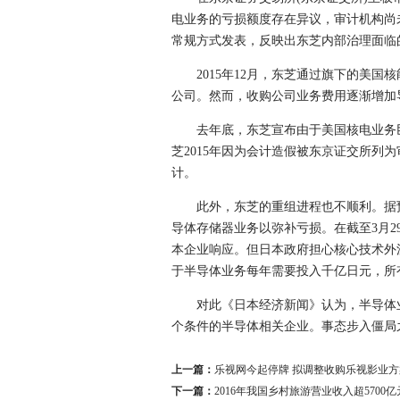
电业务的亏损额度存在异议，审计机构尚
常规方式发表，反映出东芝内部治理面临
2015年12月，东芝通过旗下的美国核
公司。然而，收购公司业务费用逐渐增加
去年底，东芝宣布由于美国核电业务巨
芝2015年因为会计造假被东京证交所
计。
此外，东芝的重组进程也不顺利。据预计，
导体存储器业务以弥补亏损。在截至3月2
本企业响应。但日本政府担心核心技术外
于半导体业务每年需要投入千亿日元，所
对此《日本经济新闻》认为，半导体业
个条件的半导体相关企业。事态步入僵局
上一篇：
乐视网今起停牌 拟调整收购乐视影业方
下一篇：
2016年我国乡村旅游营业收入超5700亿