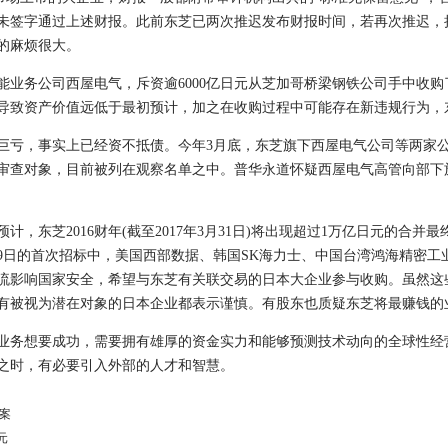
未签字通过上述财报。此前东芝已两次推迟发布财报时间，若再次推迟，
的麻烦很大。
能业务公司西屋电气，斥资逾6000亿日元从芝加哥桥梁钢铁公司手中收
导致资产价值远低于最初预计，加之在收购过程中可能存在新违规行为，
亏，事实上已经资不抵债。今年3月底，东芝旗下西屋电气公司等两家公
列为审查对象，目前被列在观察名单之中。普华永道怀疑西屋电气高管向部
东芝2016财年(截至2017年3月31日)将出现超过1万亿日元的合并
9日的首次招标中，美国西部数据、韩国SK海力士、中国台湾鸿海精密工
流影响国家安全，希望与东芝有关联交易的日本大企业参与收购。虽然这些
有被视为潜在对象的日本企业都表示谨慎。有股东也质疑东芝将最赚钱的
务想要成功，需要拥有雄厚的资金实力和能够预测技术动向的全球性经
之时，有必要引入外部的人才和智慧。
案
元