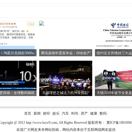
！鸿星尔克捐款5000w
腾讯游戏年度发布会：60余款产
纽约证交所维持三大运
惹得祸：全球数码相机
天猫理想之城活力杭州全国起“
天猫2019丰收节全复
首页
|
新闻
|
财经
|
娱乐
|
汽车
|
时尚
|
房产
|
健康
|
数码
|
Copyright @ 2012
http://www.kxw0.com
, All Rights Reserved 版权所有：
冀ICP备1001694
欢迎广大网友来本网站投稿，网站内容来自于互联网或网友提供