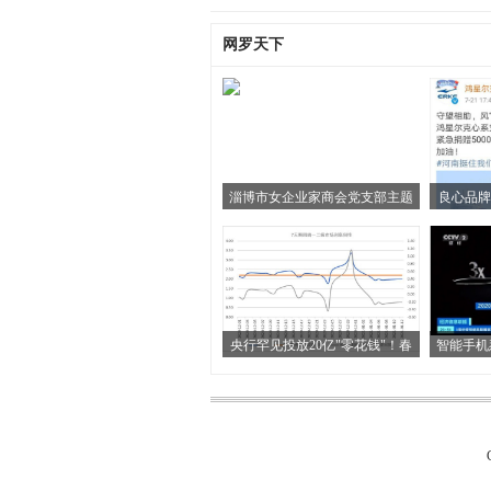
网罗天下
淄博市女企业家商会党支部主题
良心品牌
央行罕见投放20亿"零花钱"！春
智能手机