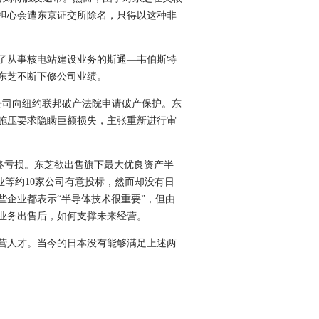
担心会遭东京证交所除名，只得以这种非
购了从事核电站建设业务的斯通—韦伯斯特
东芝不断下修公司业绩。
司向纽约联邦破产法院申请破产保护。东
下施压要求隐瞒巨额损失，主张重新进行审
最终亏损。东芝欲出售旗下最大优良资产半
业等约10家公司有意投标，然而却没有日
企业都表示“半导体技术很重要”，但由
业务出售后，如何支撑未来经营。
营人才。当今的日本没有能够满足上述两