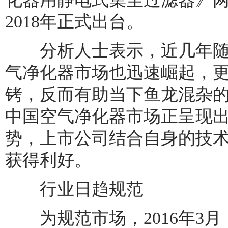
2018年正式出台。
分析人士表示，近几年随
气净化器市场也迅速崛起，
铐，反而有助当下鱼龙混杂
中国空气净化器市场正呈现
势，上市公司结合自身的技
获得利好。
行业日趋规范
为规范市场，2016年3月