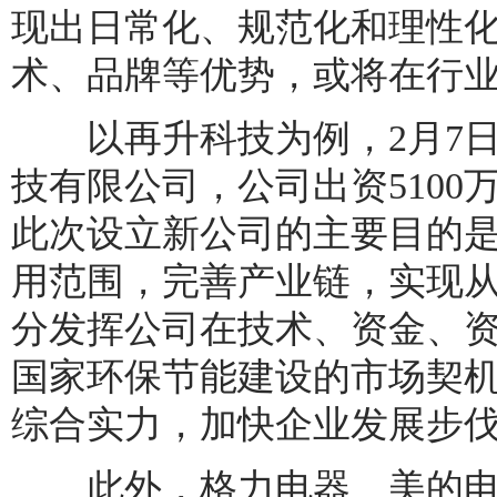
现出日常化、规范化和理性
术、品牌等优势，或将在行
以再升科技为例，2月7日
技有限公司，公司出资5100
此次设立新公司的主要目的是
用范围，完善产业链，实现
分发挥公司在技术、资金、
国家环保节能建设的市场契
综合实力，加快企业发展步
此外，格力电器、美的电器